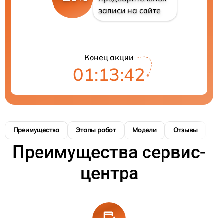
записи на сайте
Конец акции
01:13:41
Преимущества
Этапы работ
Модели
Отзывы
К
Преимущества сервис-
центра