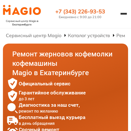
+7 (343) 226-93-53
Ежедневно с 9:00 до 21:00
Сервисный центр Magio
в
Екатеринбурге
Сервисный центр Magio
Каталог устройств
Ремон
Ремонт жерновов кофемолки
кофемашины
Magio в Екатеринбурге
Официальный сервис
Гарантийное обслуживание
до 3 лет
Диагностика за наш счет,
ремонт по желанию
Бесплатный выезд курьера
в день обращения
Срочный ремонт