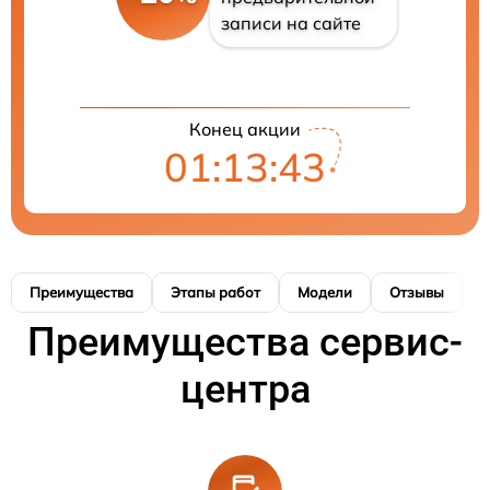
записи на сайте
Конец акции
01:13:42
Преимущества
Этапы работ
Модели
Отзывы
К
Преимущества сервис-
центра