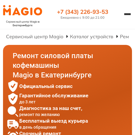
+7 (343) 226-93-53
Ежедневно с 9:00 до 21:00
Сервисный центр Magio
в
Екатеринбурге
Сервисный центр Magio
Каталог устройств
Ремон
Ремонт силовой платы
кофемашины
Magio в Екатеринбурге
Официальный сервис
Гарантийное обслуживание
до 3 лет
Диагностика за наш счет,
ремонт по желанию
Бесплатный выезд курьера
в день обращения
Срочный ремонт