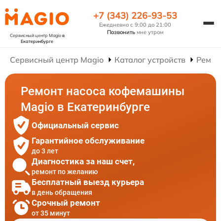
+7 (343) 226-93-53
Ежедневно с 9:00 до 21:00
Позвонить
мне утром
Сервисный центр Magio
в
Екатеринбурге
Сервисный центр Magio
Каталог устройств
Ремон
Ремонт насоса кофемашины
Magio в Екатеринбурге
Официальный сервис
Гарантийное обслуживание
до 3 лет
Диагностика за наш счет,
ремонт по желанию
Бесплатный выезд курьера
в день обращения
Срочный ремонт
от 35 минут