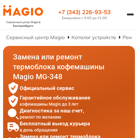
+7 (343) 226-93-53
Ежедневно с 9:00 до 21:00
Сервисный центр Magio
в
Екатеринбурге
Сервисный центр Magio
Каталог устройств
Ремон
Замена или ремонт
термоблока кофемашины
Magio MG-348
Официальный сервис
Гарантийное обслуживание
кофемашины Magio до 3 лет
Диагностика за наш счет,
ремонт по желанию
Бесплатный выезд курьера
в день обращения
Замена или ремонт термоблока