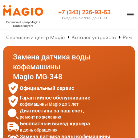
+7 (343) 226-93-53
Ежедневно с 9:00 до 21:00
Сервисный центр Magio
в
Екатеринбурге
Сервисный центр Magio
Каталог устройств
Ремон
Замена датчика воды
кофемашины
Magio MG-348
Официальный сервис
Гарантийное обслуживание
кофемашины Magio до 3 лет
Диагностика за наш счет,
ремонт по желанию
Бесплатный выезд курьера
в день обращения
Замена датчика воды кофемашины