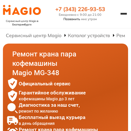
+7 (343) 226-93-53
Ежедневно с 9:00 до 21:00
Позвонить
мне утром
Сервисный центр Magio
в
Екатеринбурге
Сервисный центр Magio
Каталог устройств
Ремон
Ремонт крана пара
кофемашины
Magio MG-348
Официальный сервис
Гарантийное обслуживание
кофемашины Magio до 3 лет
Диагностика за наш счет,
ремонт по желанию
Бесплатный выезд курьера
в день обращения
Ремонт крана пара кофемашины